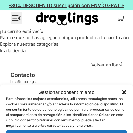
-30% DESCUENTO suscripción con ENVÍO GRATIS
¡Tu carrito está vacío!
Parece que no has agregado ningún producto a tu carrito aún.
Explora nuestras categorías:
Ir a la tienda
Volver arriba
Contacto
hola@droolings.es
pago seguro
Gestionar consentimiento
Para ofrecer las mejores experiencias, utilizamos tecnologías como las
Nosotros
cookies para almacenar y/o acceder a la información del dispositivo. El
consentimiento de estas tecnologías nos permitirá procesar datos como
Historia de Droolings
el comportamiento de navegación o las identificaciones únicas en este
Contacto
Ayuda y preguntas
sitio. No consentir o retirar el consentimiento, puede afectar
negativamente a ciertas características y funciones.
Servicios