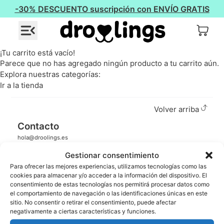
-30% DESCUENTO suscripción con ENVÍO GRATIS
¡Tu carrito está vacío!
Parece que no has agregado ningún producto a tu carrito aún.
Explora nuestras categorías:
Ir a la tienda
Volver arriba
Contacto
hola@droolings.es
pago seguro
Gestionar consentimiento
Para ofrecer las mejores experiencias, utilizamos tecnologías como las
Nosotros
cookies para almacenar y/o acceder a la información del dispositivo. El
consentimiento de estas tecnologías nos permitirá procesar datos como
Historia de Droolings
el comportamiento de navegación o las identificaciones únicas en este
Contacto
Ayuda y preguntas
sitio. No consentir o retirar el consentimiento, puede afectar
negativamente a ciertas características y funciones.
Servicios