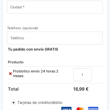
Teléfono
(opcional)
Tu pedido con envío GRATIS
Producto
Probiotico
Probiotico envio 24 horas 2
×
envio
meses
24
horas
Total
16,99
€
2
meses
cantidad
Tarjetas de crédito/débito